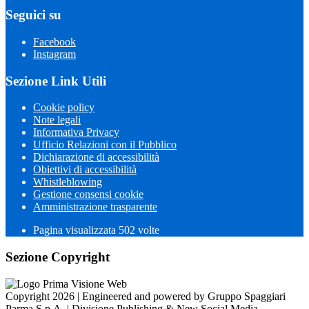
Seguici su
Facebook
Instagram
Sezione Link Utili
Cookie policy
Note legali
Informativa Privacy
Ufficio Relazioni con il Pubblico
Dichiarazione di accessibilità
Obiettivi di accessibilità
Whistleblowing
Gestione consensi cookie
Amministrazione trasparente
Pagina visualizzata
502
volte
Sezione Copyright
Copyright 2026 | Engineered and powered by Gruppo Spaggiari
Parma S.p.A. | Divisione Publishing & New Social Media