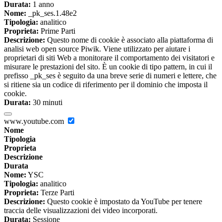
Durata:
1 anno
Nome:
_pk_ses.1.48e2
Tipologia:
analitico
Proprieta:
Prime Parti
Descrizione:
Questo nome di cookie è associato alla piattaforma di
analisi web open source Piwik. Viene utilizzato per aiutare i
proprietari di siti Web a monitorare il comportamento dei visitatori e
misurare le prestazioni del sito. È un cookie di tipo pattern, in cui il
prefisso _pk_ses è seguito da una breve serie di numeri e lettere, che
si ritiene sia un codice di riferimento per il dominio che imposta il
cookie.
Durata:
30 minuti
www.youtube.com
Nome
Tipologia
Proprieta
Descrizione
Durata
Nome:
YSC
Tipologia:
analitico
Proprieta:
Terze Parti
Descrizione:
Questo cookie è impostato da YouTube per tenere
traccia delle visualizzazioni dei video incorporati.
Durata:
Sessione