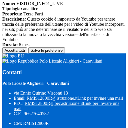
Nome:
VISITOR_INFO1_LIVE
Tipologia:
analitico
Proprieta:
Terze Parti
Descrizione:
Questo cookie è impostato da Youtube per tenere
traccia delle preferenze dell'utente per i video di Youtube incorporati
nei siti; può anche determinare se il visitatore del sito web sta
utilizzando la nuova o la vecchia versione dell'interfaccia di
Youtube.
Durata:
6 mesi
Accetta tutti
Salva le preferenze
Polo Liceale Alighieri - Caravillani
Contatti
Polo Liceale Alighieri - Caravillani
via Ennio Quirino Visconti 13
Email:
RMIS12800R@istruzione.it
Link per inviare una mail
PEC:
RMIS12800R@pec.istruzione.it
Link per inviare una
mail
C.F.: 96627640582
CM: RMIS12800R