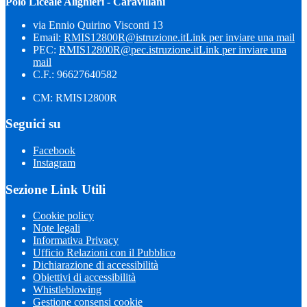
Polo Liceale Alighieri - Caravillani
via Ennio Quirino Visconti 13
Email:
RMIS12800R@istruzione.it
Link per inviare una mail
PEC:
RMIS12800R@pec.istruzione.it
Link per inviare una
mail
C.F.: 96627640582
CM: RMIS12800R
Seguici su
Facebook
Instagram
Sezione Link Utili
Cookie policy
Note legali
Informativa Privacy
Ufficio Relazioni con il Pubblico
Dichiarazione di accessibilità
Obiettivi di accessibilità
Whistleblowing
Gestione consensi cookie