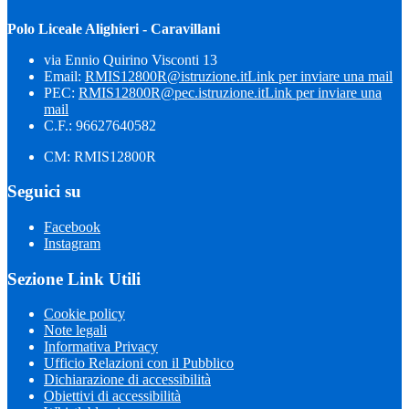
Polo Liceale Alighieri - Caravillani
via Ennio Quirino Visconti 13
Email:
RMIS12800R@istruzione.it
Link per inviare una mail
PEC:
RMIS12800R@pec.istruzione.it
Link per inviare una
mail
C.F.: 96627640582
CM: RMIS12800R
Seguici su
Facebook
Instagram
Sezione Link Utili
Cookie policy
Note legali
Informativa Privacy
Ufficio Relazioni con il Pubblico
Dichiarazione di accessibilità
Obiettivi di accessibilità