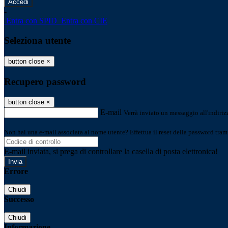
-
Entra con SPID
Entra con CIE
Seleziona utente
button close
×
Recupero password
button close
×
E-mail
Verrà inviato un messaggio all'indirizz
Non hai una e-mail associata al nome utente? Effettua il reset della password tram
E-mail inviata, si prega di controllare la casella di posta elettronica!
Errore
Chiudi
Successo
Chiudi
Informazione