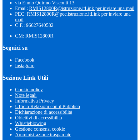
via Ennio Quirino Visconti 13
Email:
RMIS12800R@istruzione.it
Link per inviare una mail
PEC:
RMIS12800R@pec.istruzione.it
Link per inviare una
mail
C.F.: 96627640582
CM: RMIS12800R
Seguici su
Facebook
Instagram
Sezione Link Utili
Cookie policy
Note legali
Informativa Privacy
Ufficio Relazioni con il Pubblico
Dichiarazione di accessibilità
Obiettivi di accessibilità
Whistleblowing
Gestione consensi cookie
Amministrazione trasparente