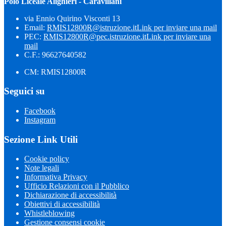
Polo Liceale Alighieri - Caravillani
via Ennio Quirino Visconti 13
Email:
RMIS12800R@istruzione.it
Link per inviare una mail
PEC:
RMIS12800R@pec.istruzione.it
Link per inviare una
mail
C.F.: 96627640582
CM: RMIS12800R
Seguici su
Facebook
Instagram
Sezione Link Utili
Cookie policy
Note legali
Informativa Privacy
Ufficio Relazioni con il Pubblico
Dichiarazione di accessibilità
Obiettivi di accessibilità
Whistleblowing
Gestione consensi cookie