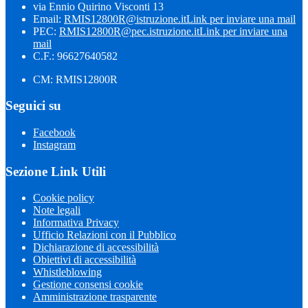
via Ennio Quirino Visconti 13
Email:
RMIS12800R@istruzione.it
Link per inviare una mail
PEC:
RMIS12800R@pec.istruzione.it
Link per inviare una
mail
C.F.: 96627640582
CM: RMIS12800R
Seguici su
Facebook
Instagram
Sezione Link Utili
Cookie policy
Note legali
Informativa Privacy
Ufficio Relazioni con il Pubblico
Dichiarazione di accessibilità
Obiettivi di accessibilità
Whistleblowing
Gestione consensi cookie
Amministrazione trasparente