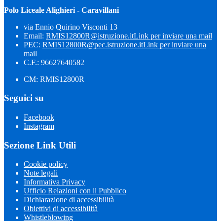
Polo Liceale Alighieri - Caravillani
via Ennio Quirino Visconti 13
Email:
RMIS12800R@istruzione.it
Link per inviare una mail
PEC:
RMIS12800R@pec.istruzione.it
Link per inviare una
mail
C.F.: 96627640582
CM: RMIS12800R
Seguici su
Facebook
Instagram
Sezione Link Utili
Cookie policy
Note legali
Informativa Privacy
Ufficio Relazioni con il Pubblico
Dichiarazione di accessibilità
Obiettivi di accessibilità
Whistleblowing