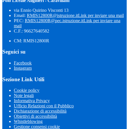
Polo Liceale Alighieri - Caravillani
via Ennio Quirino Visconti 13
Email:
RMIS12800R@istruzione.it
Link per inviare una mail
PEC:
RMIS12800R@pec.istruzione.it
Link per inviare una
mail
C.F.: 96627640582
CM: RMIS12800R
Seguici su
Facebook
Instagram
Sezione Link Utili
Cookie policy
Note legali
Informativa Privacy
Ufficio Relazioni con il Pubblico
Dichiarazione di accessibilità
Obiettivi di accessibilità
Whistleblowing
Gestione consensi cookie