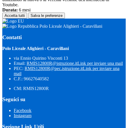
Youtube.
Durata:
6 mesi
Accetta tutti
Salva le preferenze
Polo Liceale Alighieri - Caravillani
Contatti
Polo Liceale Alighieri - Caravillani
via Ennio Quirino Visconti 13
Email:
RMIS12800R@istruzione.it
Link per inviare una mail
PEC:
RMIS12800R@pec.istruzione.it
Link per inviare una
mail
C.F.: 96627640582
CM: RMIS12800R
Seguici su
Facebook
Instagram
Sezione Link Utili