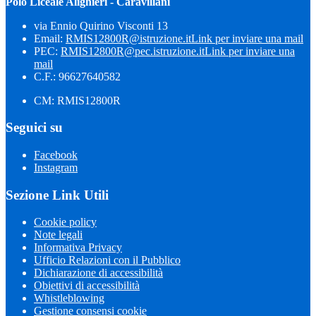
Polo Liceale Alighieri - Caravillani
via Ennio Quirino Visconti 13
Email:
RMIS12800R@istruzione.it
Link per inviare una mail
PEC:
RMIS12800R@pec.istruzione.it
Link per inviare una
mail
C.F.: 96627640582
CM: RMIS12800R
Seguici su
Facebook
Instagram
Sezione Link Utili
Cookie policy
Note legali
Informativa Privacy
Ufficio Relazioni con il Pubblico
Dichiarazione di accessibilità
Obiettivi di accessibilità
Whistleblowing
Gestione consensi cookie