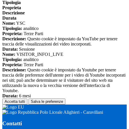
Tipologia
Proprieta
Descrizione
Durata
Nome:
YSC
Tipologia:
analitico
Proprieta:
Terze Parti
Descrizione:
Questo cookie è impostato da YouTube per tenere
traccia delle visualizzazioni dei video incorporati.
Durata:
Sessione
Nome:
VISITOR_INFO1_LIVE
Tipologia:
analitico
Proprieta:
Terze Parti
Descrizione:
Questo cookie è impostato da Youtube per tenere
traccia delle preferenze dell'utente per i video di Youtube incorporati
nei siti; può anche determinare se il visitatore del sito web sta
utilizzando la nuova o la vecchia versione dell'interfaccia di
Youtube.
Durata:
6 mesi
Accetta tutti
Salva le preferenze
Polo Liceale Alighieri - Caravillani
Contatti