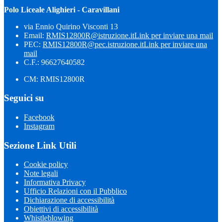
Polo Liceale Alighieri - Caravillani
via Ennio Quirino Visconti 13
Email:
RMIS12800R@istruzione.it
Link per inviare una mail
PEC:
RMIS12800R@pec.istruzione.it
Link per inviare una
mail
C.F.: 96627640582
CM: RMIS12800R
Seguici su
Facebook
Instagram
Sezione Link Utili
Cookie policy
Note legali
Informativa Privacy
Ufficio Relazioni con il Pubblico
Dichiarazione di accessibilità
Obiettivi di accessibilità
Whistleblowing