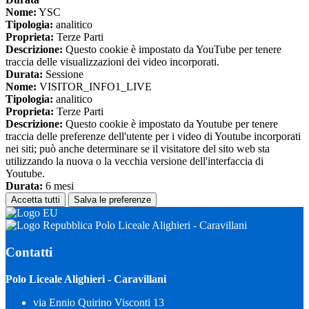
Nome:
YSC
Tipologia:
analitico
Proprieta:
Terze Parti
Descrizione:
Questo cookie è impostato da YouTube per tenere
traccia delle visualizzazioni dei video incorporati.
Durata:
Sessione
Nome:
VISITOR_INFO1_LIVE
Tipologia:
analitico
Proprieta:
Terze Parti
Descrizione:
Questo cookie è impostato da Youtube per tenere
traccia delle preferenze dell'utente per i video di Youtube incorporati
nei siti; può anche determinare se il visitatore del sito web sta
utilizzando la nuova o la vecchia versione dell'interfaccia di
Youtube.
Durata:
6 mesi
Accetta tutti
Salva le preferenze
Polo Liceale Alighieri - Caravillani
Contatti
Polo Liceale Alighieri - Caravillani
via Ennio Quirino Visconti 13