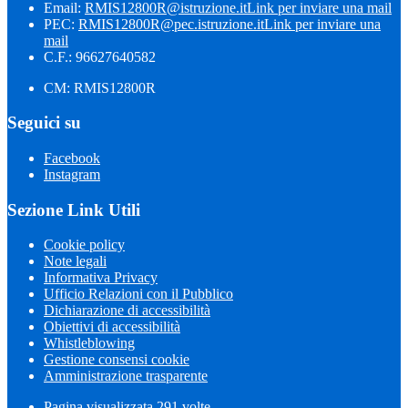
Email:
RMIS12800R@istruzione.it
Link per inviare una mail
PEC:
RMIS12800R@pec.istruzione.it
Link per inviare una
mail
C.F.: 96627640582
CM: RMIS12800R
Seguici su
Facebook
Instagram
Sezione Link Utili
Cookie policy
Note legali
Informativa Privacy
Ufficio Relazioni con il Pubblico
Dichiarazione di accessibilità
Obiettivi di accessibilità
Whistleblowing
Gestione consensi cookie
Amministrazione trasparente
Pagina visualizzata
291
volte