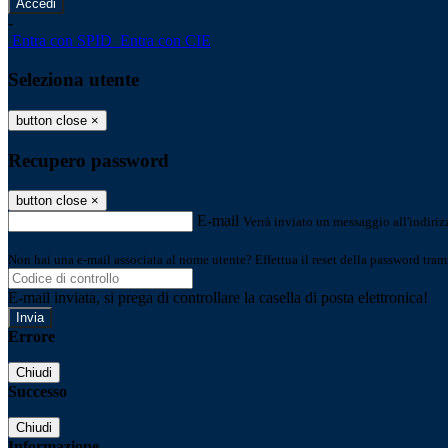
-
Entra con SPID
Entra con CIE
Seleziona utente
button close
×
Recupero password
button close
×
E-mail
Verrà inviato un messaggio all'indirizz
Non hai una e-mail associata al nome utente? Effettua il reset della password tram
E-mail inviata, si prega di controllare la casella di posta elettronica!
Errore
Chiudi
Successo
Chiudi
Informazione