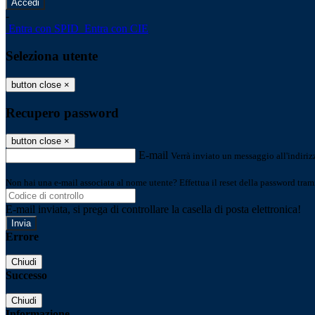
-
Entra con SPID
Entra con CIE
Seleziona utente
button close
×
Recupero password
button close
×
E-mail
Verrà inviato un messaggio all'indirizz
Non hai una e-mail associata al nome utente? Effettua il reset della password tram
E-mail inviata, si prega di controllare la casella di posta elettronica!
Errore
Chiudi
Successo
Chiudi
Informazione