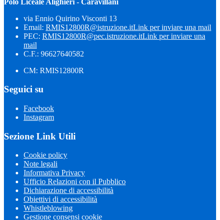
Polo Liceale Alighieri - Caravillani
via Ennio Quirino Visconti 13
Email:
RMIS12800R@istruzione.it
Link per inviare una mail
PEC:
RMIS12800R@pec.istruzione.it
Link per inviare una
mail
C.F.: 96627640582
CM: RMIS12800R
Seguici su
Facebook
Instagram
Sezione Link Utili
Cookie policy
Note legali
Informativa Privacy
Ufficio Relazioni con il Pubblico
Dichiarazione di accessibilità
Obiettivi di accessibilità
Whistleblowing
Gestione consensi cookie