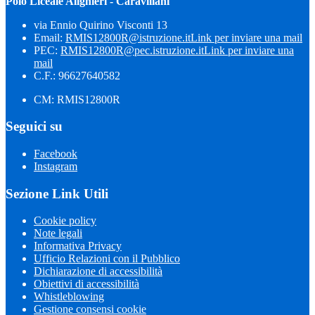
Polo Liceale Alighieri - Caravillani
via Ennio Quirino Visconti 13
Email:
RMIS12800R@istruzione.it
Link per inviare una mail
PEC:
RMIS12800R@pec.istruzione.it
Link per inviare una
mail
C.F.: 96627640582
CM: RMIS12800R
Seguici su
Facebook
Instagram
Sezione Link Utili
Cookie policy
Note legali
Informativa Privacy
Ufficio Relazioni con il Pubblico
Dichiarazione di accessibilità
Obiettivi di accessibilità
Whistleblowing
Gestione consensi cookie