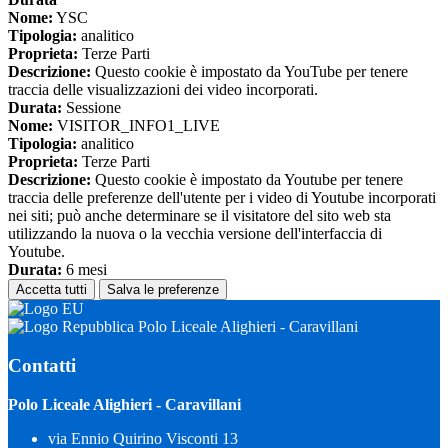
Nome:
YSC
Tipologia:
analitico
Proprieta:
Terze Parti
Descrizione:
Questo cookie è impostato da YouTube per tenere
traccia delle visualizzazioni dei video incorporati.
Durata:
Sessione
Nome:
VISITOR_INFO1_LIVE
Tipologia:
analitico
Proprieta:
Terze Parti
Descrizione:
Questo cookie è impostato da Youtube per tenere
traccia delle preferenze dell'utente per i video di Youtube incorporati
nei siti; può anche determinare se il visitatore del sito web sta
utilizzando la nuova o la vecchia versione dell'interfaccia di
Youtube.
Durata:
6 mesi
Accetta tutti
Salva le preferenze
Polo Liceale Alighieri - Caravillani
Contatti
Polo Liceale Alighieri - Caravillani
via Ennio Quirino Visconti 13