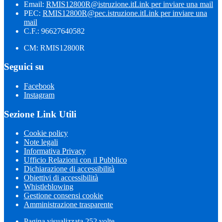
Email:
RMIS12800R@istruzione.it
Link per inviare una mail
PEC:
RMIS12800R@pec.istruzione.it
Link per inviare una
mail
C.F.: 96627640582
CM: RMIS12800R
Seguici su
Facebook
Instagram
Sezione Link Utili
Cookie policy
Note legali
Informativa Privacy
Ufficio Relazioni con il Pubblico
Dichiarazione di accessibilità
Obiettivi di accessibilità
Whistleblowing
Gestione consensi cookie
Amministrazione trasparente
Pagina visualizzata
252
volte