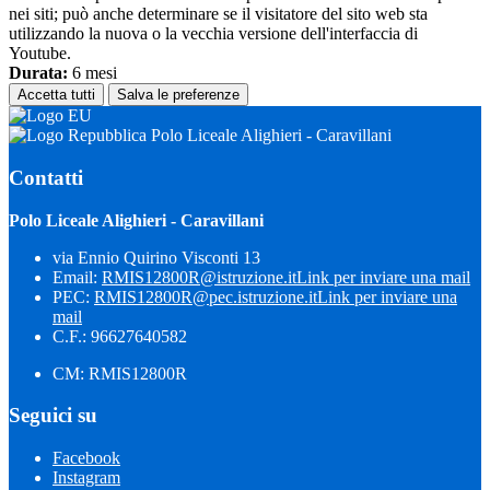
nei siti; può anche determinare se il visitatore del sito web sta
utilizzando la nuova o la vecchia versione dell'interfaccia di
Youtube.
Durata:
6 mesi
Accetta tutti
Salva le preferenze
Polo Liceale Alighieri - Caravillani
Contatti
Polo Liceale Alighieri - Caravillani
via Ennio Quirino Visconti 13
Email:
RMIS12800R@istruzione.it
Link per inviare una mail
PEC:
RMIS12800R@pec.istruzione.it
Link per inviare una
mail
C.F.: 96627640582
CM: RMIS12800R
Seguici su
Facebook
Instagram