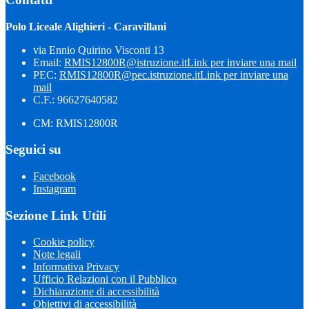
Polo Liceale Alighieri - Caravillani
via Ennio Quirino Visconti 13
Email:
RMIS12800R@istruzione.it
Link per inviare una mail
PEC:
RMIS12800R@pec.istruzione.it
Link per inviare una
mail
C.F.: 96627640582
CM: RMIS12800R
Seguici su
Facebook
Instagram
Sezione Link Utili
Cookie policy
Note legali
Informativa Privacy
Ufficio Relazioni con il Pubblico
Dichiarazione di accessibilità
Obiettivi di accessibilità