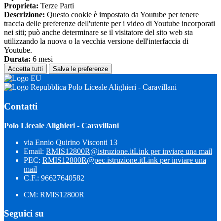
Proprieta:
Terze Parti
Descrizione:
Questo cookie è impostato da Youtube per tenere
traccia delle preferenze dell'utente per i video di Youtube incorporati
nei siti; può anche determinare se il visitatore del sito web sta
utilizzando la nuova o la vecchia versione dell'interfaccia di
Youtube.
Durata:
6 mesi
Accetta tutti
Salva le preferenze
Polo Liceale Alighieri - Caravillani
Contatti
Polo Liceale Alighieri - Caravillani
via Ennio Quirino Visconti 13
Email:
RMIS12800R@istruzione.it
Link per inviare una mail
PEC:
RMIS12800R@pec.istruzione.it
Link per inviare una
mail
C.F.: 96627640582
CM: RMIS12800R
Seguici su