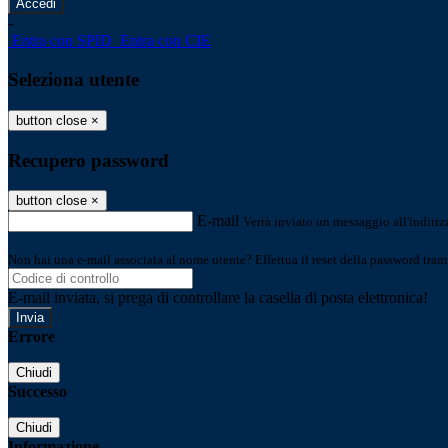
-
Entra con SPID
Entra con CIE
Seleziona utente
button close
×
Recupero password
button close
×
E-mail
Verrà inviato un messaggio all'indirizz
Non hai una e-mail associata al nome utente? Effettua il reset della password tram
E-mail inviata, si prega di controllare la casella di posta elettronica!
Errore
Chiudi
Successo
Chiudi
Informazione