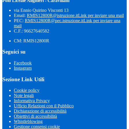
Polo Liceale Alighieri - Caravillani
via Ennio Quirino Visconti 13
Email:
RMIS12800R@istruzione.it
Link per inviare una mail
PEC:
RMIS12800R@pec.istruzione.it
Link per inviare una
mail
C.F.: 96627640582
CM: RMIS12800R
Seguici su
Facebook
Instagram
Sezione Link Utili
Cookie policy
Note legali
Informativa Privacy
Ufficio Relazioni con il Pubblico
Dichiarazione di accessibilità
Obiettivi di accessibilità
Whistleblowing
Gestione consensi cookie