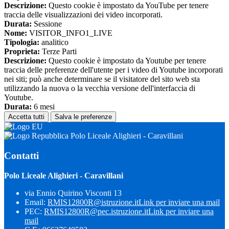
Descrizione:
Questo cookie è impostato da YouTube per tenere
traccia delle visualizzazioni dei video incorporati.
Durata:
Sessione
Nome:
VISITOR_INFO1_LIVE
Tipologia:
analitico
Proprieta:
Terze Parti
Descrizione:
Questo cookie è impostato da Youtube per tenere
traccia delle preferenze dell'utente per i video di Youtube incorporati
nei siti; può anche determinare se il visitatore del sito web sta
utilizzando la nuova o la vecchia versione dell'interfaccia di
Youtube.
Durata:
6 mesi
Accetta tutti
Salva le preferenze
Polo Liceale Alighieri - Caravillani
Contatti
Polo Liceale Alighieri - Caravillani
via Ennio Quirino Visconti 13
Email:
RMIS12800R@istruzione.it
Link per inviare una mail
PEC:
RMIS12800R@pec.istruzione.it
Link per inviare una
mail