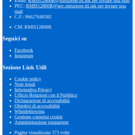
Email:
RMIS12800R@istruzione.it
Link per inviare una mail
PEC:
RMIS12800R@pec.istruzione.it
Link per inviare una
mail
C.F.: 96627640582
CM: RMIS12800R
Seguici su
Facebook
Instagram
Sezione Link Utili
Cookie policy
Note legali
Informativa Privacy
Ufficio Relazioni con il Pubblico
Dichiarazione di accessibilità
Obiettivi di accessibilità
Whistleblowing
Gestione consensi cookie
Amministrazione trasparente
Pagina visualizzata
373
volte