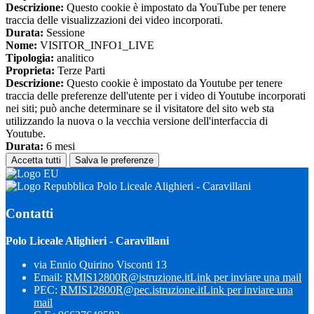
Descrizione:
Questo cookie è impostato da YouTube per tenere
traccia delle visualizzazioni dei video incorporati.
Durata:
Sessione
Nome:
VISITOR_INFO1_LIVE
Tipologia:
analitico
Proprieta:
Terze Parti
Descrizione:
Questo cookie è impostato da Youtube per tenere
traccia delle preferenze dell'utente per i video di Youtube incorporati
nei siti; può anche determinare se il visitatore del sito web sta
utilizzando la nuova o la vecchia versione dell'interfaccia di
Youtube.
Durata:
6 mesi
Accetta tutti
Salva le preferenze
Polo Liceale Alighieri - Caravillani
Contatti
Polo Liceale Alighieri - Caravillani
via Ennio Quirino Visconti 13
Email:
RMIS12800R@istruzione.it
Link per inviare una mail
PEC:
RMIS12800R@pec.istruzione.it
Link per inviare una
mail