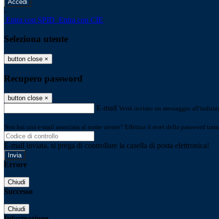
-
Entra con SPID
Entra con CIE
Seleziona utente
button close
×
Recupero password
button close
×
E-mail
Verrà inviato un messaggio all'indirizz
Non hai una e-mail associata al nome utente? Effettua il reset della password tram
E-mail inviata, si prega di controllare la casella di posta elettronica!
Errore
Chiudi
Successo
Chiudi
Informazione