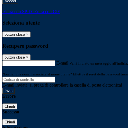
-
Entra con SPID
Entra con CIE
Seleziona utente
button close
×
Recupero password
button close
×
E-mail
Verrà inviato un messaggio all'indirizz
Non hai una e-mail associata al nome utente? Effettua il reset della password tram
E-mail inviata, si prega di controllare la casella di posta elettronica!
Errore
Chiudi
Successo
Chiudi
Informazione