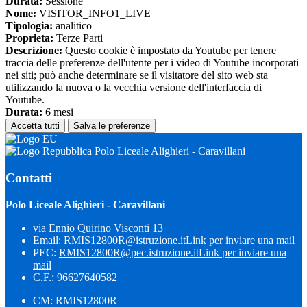
Durata:
Sessione
Nome:
VISITOR_INFO1_LIVE
Tipologia:
analitico
Proprieta:
Terze Parti
Descrizione:
Questo cookie è impostato da Youtube per tenere
traccia delle preferenze dell'utente per i video di Youtube incorporati
nei siti; può anche determinare se il visitatore del sito web sta
utilizzando la nuova o la vecchia versione dell'interfaccia di
Youtube.
Durata:
6 mesi
Accetta tutti
Salva le preferenze
Polo Liceale Alighieri - Caravillani
Contatti
Polo Liceale Alighieri - Caravillani
via Ennio Quirino Visconti 13
Email:
RMIS12800R@istruzione.it
Link per inviare una mail
PEC:
RMIS12800R@pec.istruzione.it
Link per inviare una
mail
C.F.: 96627640582
CM: RMIS12800R