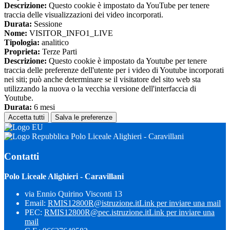
Descrizione:
Questo cookie è impostato da YouTube per tenere
traccia delle visualizzazioni dei video incorporati.
Durata:
Sessione
Nome:
VISITOR_INFO1_LIVE
Tipologia:
analitico
Proprieta:
Terze Parti
Descrizione:
Questo cookie è impostato da Youtube per tenere
traccia delle preferenze dell'utente per i video di Youtube incorporati
nei siti; può anche determinare se il visitatore del sito web sta
utilizzando la nuova o la vecchia versione dell'interfaccia di
Youtube.
Durata:
6 mesi
Accetta tutti
Salva le preferenze
Polo Liceale Alighieri - Caravillani
Contatti
Polo Liceale Alighieri - Caravillani
via Ennio Quirino Visconti 13
Email:
RMIS12800R@istruzione.it
Link per inviare una mail
PEC:
RMIS12800R@pec.istruzione.it
Link per inviare una
mail