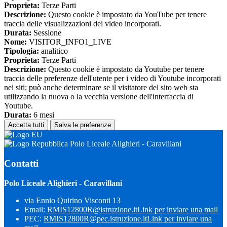
Proprieta:
Terze Parti
Descrizione:
Questo cookie è impostato da YouTube per tenere
traccia delle visualizzazioni dei video incorporati.
Durata:
Sessione
Nome:
VISITOR_INFO1_LIVE
Tipologia:
analitico
Proprieta:
Terze Parti
Descrizione:
Questo cookie è impostato da Youtube per tenere
traccia delle preferenze dell'utente per i video di Youtube incorporati
nei siti; può anche determinare se il visitatore del sito web sta
utilizzando la nuova o la vecchia versione dell'interfaccia di
Youtube.
Durata:
6 mesi
Accetta tutti
Salva le preferenze
Polo Liceale Alighieri - Caravillani
Contatti
Polo Liceale Alighieri - Caravillani
via Ennio Quirino Visconti 13
Email:
RMIS12800R@istruzione.it
Link per inviare una mail
PEC:
RMIS12800R@pec.istruzione.it
Link per inviare una