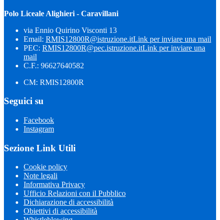
Polo Liceale Alighieri - Caravillani
via Ennio Quirino Visconti 13
Email:
RMIS12800R@istruzione.it
Link per inviare una mail
PEC:
RMIS12800R@pec.istruzione.it
Link per inviare una
mail
C.F.: 96627640582
CM: RMIS12800R
Seguici su
Facebook
Instagram
Sezione Link Utili
Cookie policy
Note legali
Informativa Privacy
Ufficio Relazioni con il Pubblico
Dichiarazione di accessibilità
Obiettivi di accessibilità
Whistleblowing