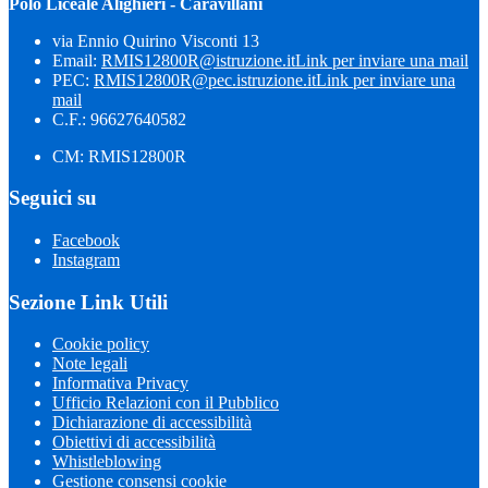
Polo Liceale Alighieri - Caravillani
via Ennio Quirino Visconti 13
Email:
RMIS12800R@istruzione.it
Link per inviare una mail
PEC:
RMIS12800R@pec.istruzione.it
Link per inviare una
mail
C.F.: 96627640582
CM: RMIS12800R
Seguici su
Facebook
Instagram
Sezione Link Utili
Cookie policy
Note legali
Informativa Privacy
Ufficio Relazioni con il Pubblico
Dichiarazione di accessibilità
Obiettivi di accessibilità
Whistleblowing
Gestione consensi cookie