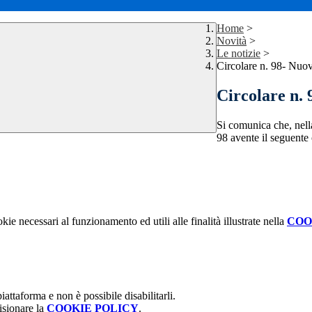
Home
>
Novità
>
Le notizie
>
Circolare n. 98- Nuov
Circolare n. 
Si comunica che, nella
98 avente il seguente
kie necessari al funzionamento ed utili alle finalità illustrate nella
COO
attaforma e non è possibile disabilitarli.
isionare la
COOKIE POLICY
.