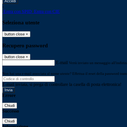
-
Entra con SPID
Entra con CIE
Seleziona utente
button close
×
Recupero password
button close
×
E-mail
Verrà inviato un messaggio all'indirizz
Non hai una e-mail associata al nome utente? Effettua il reset della password tram
E-mail inviata, si prega di controllare la casella di posta elettronica!
Errore
Chiudi
Successo
Chiudi
Informazione