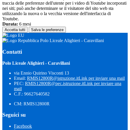
traccia delle preferenze dell'utente per i video di Youtube incorporati
nei siti; può anche determinare se il visitatore del sito web sta
utilizzando la nuova o la vecchia versione dell'interfaccia di
Youtube.
Durata:
6 mesi
Accetta tutti
Salva le preferenze
Polo Liceale Alighieri - Caravillani
Contatti
Polo Liceale Alighieri - Caravillani
via Ennio Quirino Visconti 13
Email:
RMIS12800R@istruzione.it
Link per inviare una mail
PEC:
RMIS12800R@pec.istruzione.it
Link per inviare una
mail
C.F.: 96627640582
CM: RMIS12800R
Seguici su
Facebook