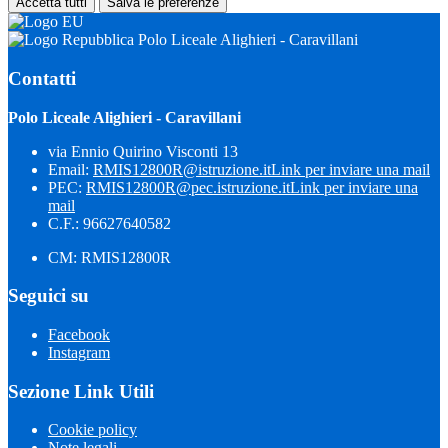
Accetta tutti
Salva le preferenze
Polo Liceale Alighieri - Caravillani
Contatti
Polo Liceale Alighieri - Caravillani
via Ennio Quirino Visconti 13
Email:
RMIS12800R@istruzione.it
Link per inviare una mail
PEC:
RMIS12800R@pec.istruzione.it
Link per inviare una
mail
C.F.: 96627640582
CM: RMIS12800R
Seguici su
Facebook
Instagram
Sezione Link Utili
Cookie policy
Note legali