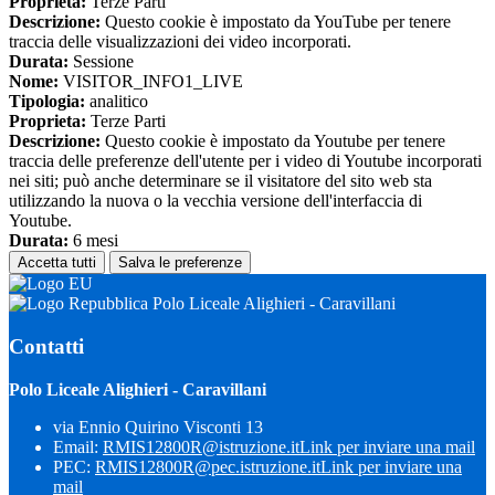
Proprieta:
Terze Parti
Descrizione:
Questo cookie è impostato da YouTube per tenere
traccia delle visualizzazioni dei video incorporati.
Durata:
Sessione
Nome:
VISITOR_INFO1_LIVE
Tipologia:
analitico
Proprieta:
Terze Parti
Descrizione:
Questo cookie è impostato da Youtube per tenere
traccia delle preferenze dell'utente per i video di Youtube incorporati
nei siti; può anche determinare se il visitatore del sito web sta
utilizzando la nuova o la vecchia versione dell'interfaccia di
Youtube.
Durata:
6 mesi
Accetta tutti
Salva le preferenze
Polo Liceale Alighieri - Caravillani
Contatti
Polo Liceale Alighieri - Caravillani
via Ennio Quirino Visconti 13
Email:
RMIS12800R@istruzione.it
Link per inviare una mail
PEC:
RMIS12800R@pec.istruzione.it
Link per inviare una
mail