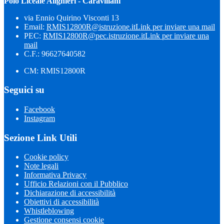
Polo Liceale Alighieri - Caravillani
via Ennio Quirino Visconti 13
Email:
RMIS12800R@istruzione.it
Link per inviare una mail
PEC:
RMIS12800R@pec.istruzione.it
Link per inviare una
mail
C.F.: 96627640582
CM: RMIS12800R
Seguici su
Facebook
Instagram
Sezione Link Utili
Cookie policy
Note legali
Informativa Privacy
Ufficio Relazioni con il Pubblico
Dichiarazione di accessibilità
Obiettivi di accessibilità
Whistleblowing
Gestione consensi cookie