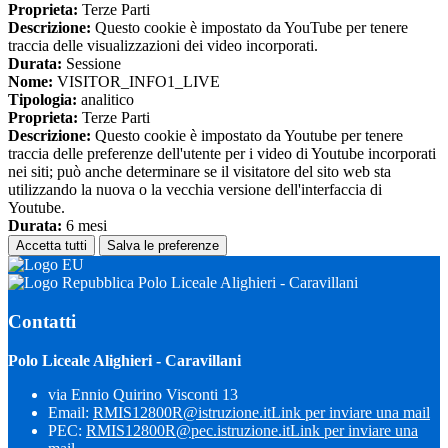
Proprieta:
Terze Parti
Descrizione:
Questo cookie è impostato da YouTube per tenere
traccia delle visualizzazioni dei video incorporati.
Durata:
Sessione
Nome:
VISITOR_INFO1_LIVE
Tipologia:
analitico
Proprieta:
Terze Parti
Descrizione:
Questo cookie è impostato da Youtube per tenere
traccia delle preferenze dell'utente per i video di Youtube incorporati
nei siti; può anche determinare se il visitatore del sito web sta
utilizzando la nuova o la vecchia versione dell'interfaccia di
Youtube.
Durata:
6 mesi
Accetta tutti
Salva le preferenze
Polo Liceale Alighieri - Caravillani
Contatti
Polo Liceale Alighieri - Caravillani
via Ennio Quirino Visconti 13
Email:
RMIS12800R@istruzione.it
Link per inviare una mail
PEC:
RMIS12800R@pec.istruzione.it
Link per inviare una