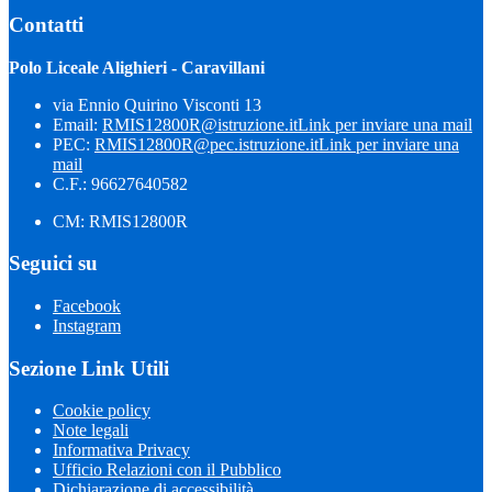
Contatti
Polo Liceale Alighieri - Caravillani
via Ennio Quirino Visconti 13
Email:
RMIS12800R@istruzione.it
Link per inviare una mail
PEC:
RMIS12800R@pec.istruzione.it
Link per inviare una
mail
C.F.: 96627640582
CM: RMIS12800R
Seguici su
Facebook
Instagram
Sezione Link Utili
Cookie policy
Note legali
Informativa Privacy
Ufficio Relazioni con il Pubblico
Dichiarazione di accessibilità