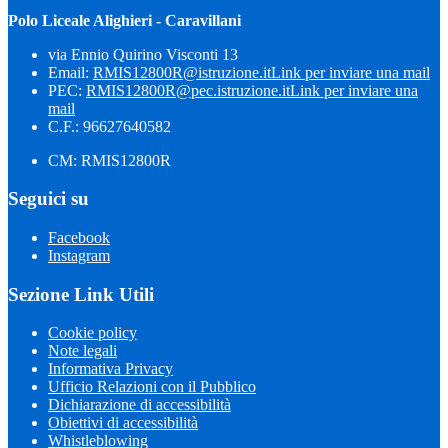
Polo Liceale Alighieri - Caravillani
via Ennio Quirino Visconti 13
Email:
RMIS12800R@istruzione.it
Link per inviare una mail
PEC:
RMIS12800R@pec.istruzione.it
Link per inviare una
mail
C.F.: 96627640582
CM: RMIS12800R
Seguici su
Facebook
Instagram
Sezione Link Utili
Cookie policy
Note legali
Informativa Privacy
Ufficio Relazioni con il Pubblico
Dichiarazione di accessibilità
Obiettivi di accessibilità
Whistleblowing