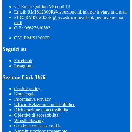
via Ennio Quirino Visconti 13
Email:
RMIS12800R@istruzione.it
Link per inviare una mail
PEC:
RMIS12800R@pec.istruzione.it
Link per inviare una
mail
C.F.: 96627640582
CM: RMIS12800R
Seguici su
Facebook
Instagram
Sezione Link Utili
Cookie policy
Note legali
Informativa Privacy
Ufficio Relazioni con il Pubblico
Dichiarazione di accessibilità
Obiettivi di accessibilità
Whistleblowing
Gestione consensi cookie
Amministrazione trasparente