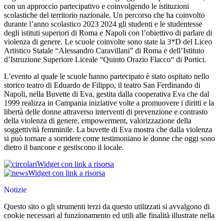
con un approccio partecipativo e coinvolgendo le istituzioni
scolastiche del territorio nazionale. Un percorso che ha coinvolto
durante l’anno scolastico 2023 2024 gli studenti e le studentesse
degli istituti superiori di Roma e Napoli con l’obiettivo di parlare di
violenza di genere. Le scuole coinvolte sono state la 3*D del Liceo
Artistico Statale “Alessandro Caravillani” di Roma e dell’Istituto
d’Ist
ruzione Superiore Liceale “Quinto Orazio Flacco“ di Portici.
L’evento al quale le scuole hanno partecipato è stato ospitato nello
storico teatro di Eduardo de Filippo, il teatro San Ferdinando di
Napoli, nella Buvette di Eva, gestita dalla cooperativa Eva che dal
1999 realizza in Campania iniziative volte a promuovere i diritti e la
libertà delle donne attraverso interventi di prevenzione e contrasto
della violenza di genere, empowerment, valorizzazione della
soggettività femminile. La buvette di Eva mostra che dalla violenza
si può tornare a sorridere come testimoniano le donne che oggi sono
dietro il bancone e gestiscono il locale.
Widget con link a risorsa
Widget con link a risorsa
Notizie
Questo sito o gli strumenti terzi da questo utilizzati si avvalgono di
cookie necessari al funzionamento ed utili alle finalità illustrate nella