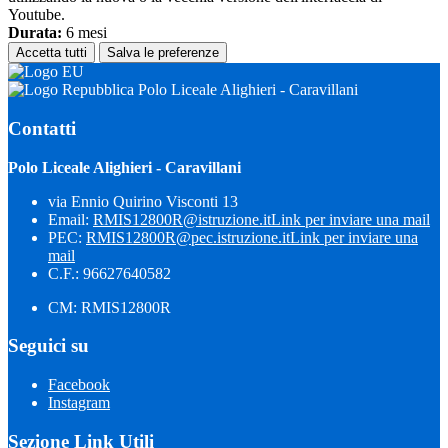
Youtube.
Durata:
6 mesi
Accetta tutti
Salva le preferenze
Polo Liceale Alighieri - Caravillani
Contatti
Polo Liceale Alighieri - Caravillani
via Ennio Quirino Visconti 13
Email:
RMIS12800R@istruzione.it
Link per inviare una mail
PEC:
RMIS12800R@pec.istruzione.it
Link per inviare una
mail
C.F.: 96627640582
CM: RMIS12800R
Seguici su
Facebook
Instagram
Sezione Link Utili