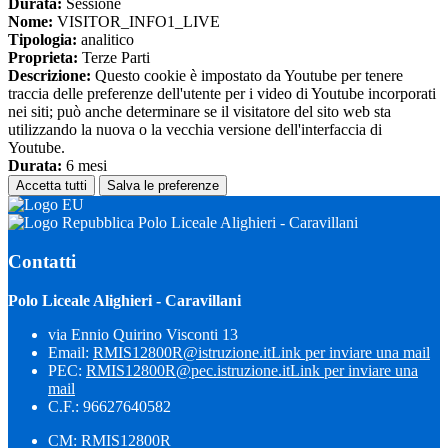
Durata:
Sessione
Nome:
VISITOR_INFO1_LIVE
Tipologia:
analitico
Proprieta:
Terze Parti
Descrizione:
Questo cookie è impostato da Youtube per tenere
traccia delle preferenze dell'utente per i video di Youtube incorporati
nei siti; può anche determinare se il visitatore del sito web sta
utilizzando la nuova o la vecchia versione dell'interfaccia di
Youtube.
Durata:
6 mesi
Accetta tutti
Salva le preferenze
Polo Liceale Alighieri - Caravillani
Contatti
Polo Liceale Alighieri - Caravillani
via Ennio Quirino Visconti 13
Email:
RMIS12800R@istruzione.it
Link per inviare una mail
PEC:
RMIS12800R@pec.istruzione.it
Link per inviare una
mail
C.F.: 96627640582
CM: RMIS12800R