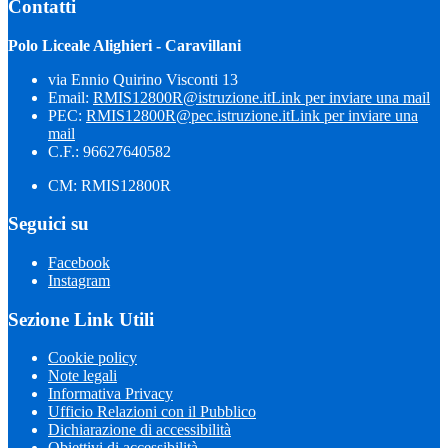
Contatti
Polo Liceale Alighieri - Caravillani
via Ennio Quirino Visconti 13
Email:
RMIS12800R@istruzione.it
Link per inviare una mail
PEC:
RMIS12800R@pec.istruzione.it
Link per inviare una
mail
C.F.: 96627640582
CM: RMIS12800R
Seguici su
Facebook
Instagram
Sezione Link Utili
Cookie policy
Note legali
Informativa Privacy
Ufficio Relazioni con il Pubblico
Dichiarazione di accessibilità
Obiettivi di accessibilità