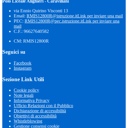
Polo Liceale Alighieri - Caravillani
via Ennio Quirino Visconti 13
Email:
RMIS12800R@istruzione.it
Link per inviare una mail
PEC:
RMIS12800R@pec.istruzione.it
Link per inviare una
mail
C.F.: 96627640582
CM: RMIS12800R
Seguici su
Facebook
Instagram
Sezione Link Utili
Cookie policy
Note legali
Informativa Privacy
Ufficio Relazioni con il Pubblico
Dichiarazione di accessibilità
Obiettivi di accessibilità
Whistleblowing
Gestione consensi cookie