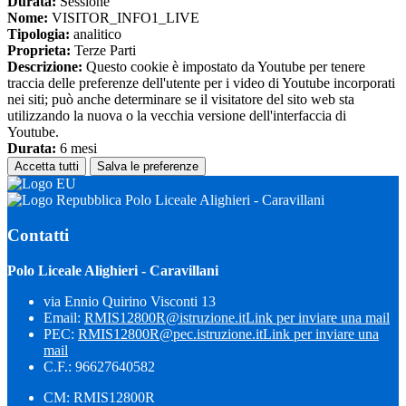
Durata:
Sessione
Nome:
VISITOR_INFO1_LIVE
Tipologia:
analitico
Proprieta:
Terze Parti
Descrizione:
Questo cookie è impostato da Youtube per tenere
traccia delle preferenze dell'utente per i video di Youtube incorporati
nei siti; può anche determinare se il visitatore del sito web sta
utilizzando la nuova o la vecchia versione dell'interfaccia di
Youtube.
Durata:
6 mesi
Accetta tutti
Salva le preferenze
Polo Liceale Alighieri - Caravillani
Contatti
Polo Liceale Alighieri - Caravillani
via Ennio Quirino Visconti 13
Email:
RMIS12800R@istruzione.it
Link per inviare una mail
PEC:
RMIS12800R@pec.istruzione.it
Link per inviare una
mail
C.F.: 96627640582
CM: RMIS12800R