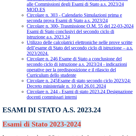
alle Commissioni degli Esami di Stato a.s. 2023/24
MOD.ES
Circolare n. 303 - Calendario Simulazioni prima e
seconda prova Esami di Stato a.s. 2023/24
Circolare n. 300- Trasmissione O.M. 55 del 22-03-2024
Esami di Stato conclusivi del secondo ciclo di
istruzione a.s. 2023.24
Utilizzo delle calcolatrici elettroniche nelle prove scritte
dell’esame di Stato del secondo ciclo di istruzione – a.s.
2023/2024.
Circolare n. 246 Esame di Stato a conclusione del
secondo ciclo di istruzione a.s. 2023/24 - indicazioni
operative per la predisposizione e il rilascio del
Curriculum dello studente
Circolare n. 245Esame di stato secondo ciclo 2023/24:
Decreto ministeriale n. 10 del 26.01.2024
Circolare n. 244 - Esami di stato 2023.24 Designazione
docenti commissari interni
ESAMI DI STATO A.S. 2023.24
Esami di Stato 2023-2024