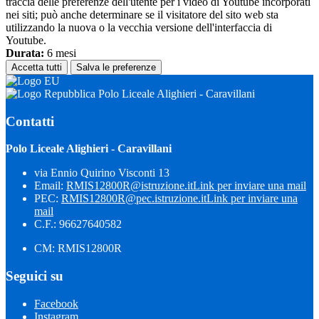
traccia delle preferenze dell'utente per i video di Youtube incorporati
nei siti; può anche determinare se il visitatore del sito web sta
utilizzando la nuova o la vecchia versione dell'interfaccia di
Youtube.
Durata:
6 mesi
Accetta tutti
Salva le preferenze
Polo Liceale Alighieri - Caravillani
Contatti
Polo Liceale Alighieri - Caravillani
via Ennio Quirino Visconti 13
Email:
RMIS12800R@istruzione.it
Link per inviare una mail
PEC:
RMIS12800R@pec.istruzione.it
Link per inviare una
mail
C.F.: 96627640582
CM: RMIS12800R
Seguici su
Facebook
Instagram