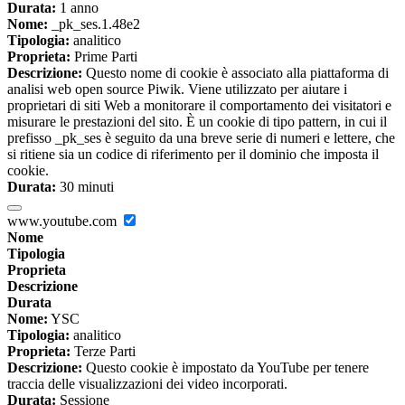
Durata:
1 anno
Nome:
_pk_ses.1.48e2
Tipologia:
analitico
Proprieta:
Prime Parti
Descrizione:
Questo nome di cookie è associato alla piattaforma di
analisi web open source Piwik. Viene utilizzato per aiutare i
proprietari di siti Web a monitorare il comportamento dei visitatori e
misurare le prestazioni del sito. È un cookie di tipo pattern, in cui il
prefisso _pk_ses è seguito da una breve serie di numeri e lettere, che
si ritiene sia un codice di riferimento per il dominio che imposta il
cookie.
Durata:
30 minuti
www.youtube.com
Nome
Tipologia
Proprieta
Descrizione
Durata
Nome:
YSC
Tipologia:
analitico
Proprieta:
Terze Parti
Descrizione:
Questo cookie è impostato da YouTube per tenere
traccia delle visualizzazioni dei video incorporati.
Durata:
Sessione