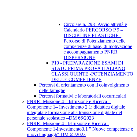
Circolare n. 298 -Avvio attività e
Calendario PERCORSO P 9 –
DISCIPLINE PLASTICHE -
Percorso di Potenziamento delle
competenze di base, di motivazione
e accompagnamento PNRR
DISPERSIONE
P10 - PREPARAZIONE ESAMI DI
STATO PRIMA PROVA ITALIANO
CLASSI QUINTE -POTENZIAMENTO
DELLE COMPETENZE
Percorsi di orientamento con il coinvolgimento
delle famiglie
Percorsi formativi e laboratoriali cocurriculari
PNRR- Missione 4 – Istruzione e Ricerca –
Componente 1– Investimento 2.1: didattica digitale
integrata e formazione alla transizione digitale del
personale scolastico –DM 66/2023
PNRR- Missione 4 - Istruzione e Ricerca -
Componente 1-Investimento3.1 " Nuove competenze e
nuovi linguaggi" DM 65/2023