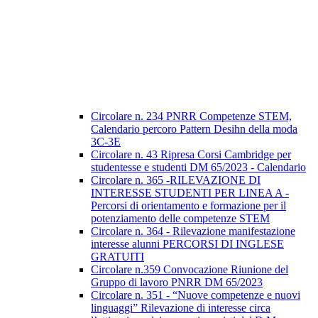
Circolare n. 234 PNRR Competenze STEM,
Calendario percoro Pattern Desihn della moda
3C-3E
Circolare n. 43 Ripresa Corsi Cambridge per
studentesse e studenti DM 65/2023 - Calendario
Circolare n. 365 -RILEVAZIONE DI
INTERESSE STUDENTI PER LINEA A -
Percorsi di orientamento e formazione per il
potenziamento delle competenze STEM
Circolare n. 364 - Rilevazione manifestazione
interesse alunni PERCORSI DI INGLESE
GRATUITI
Circolare n.359 Convocazione Riunione del
Gruppo di lavoro PNRR DM 65/2023
Circolare n. 351 - “Nuove competenze e nuovi
linguaggi” Rilevazione di interesse circa