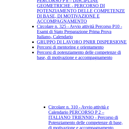
PERCORSO P 8 – DISCIPLINE
GEOMETRICHE - PERCORSO DI
POTENZIAMENTO DELLE COMPETENZE
DI BASE, DI MOTIVAZIONE E
ACCOMPAGNAMENTO
Circolare n. 325 - Avvio attività Percorso P10 -
Esami di Stato Preparazione Prima Prova
Italiano- Calendario
GRUPPO DI LAVORO PNRR DISPERSIONE
Percorsi di mentoring e orientamento
Percorsi di potenziamento delle competenze di
base, di motivazione e accompagnamento
Circolare n. 310 - Avvio attività e
Calendario PERCORSO P 2 –
ITALIANO TRIENNIO - Percorso di
Potenziamento delle competenze di base,
di motivazione e accompagnamento