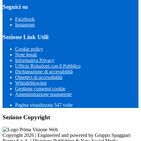
Seguici su
Facebook
Instagram
Sezione Link Utili
Cookie policy
Note legali
Informativa Privacy
Ufficio Relazioni con il Pubblico
Dichiarazione di accessibilità
Obiettivi di accessibilità
Whistleblowing
Gestione consensi cookie
Amministrazione trasparente
Pagina visualizzata
547
volte
Sezione Copyright
Copyright 2026 | Engineered and powered by Gruppo Spaggiari
Parma S.p.A. | Divisione Publishing & New Social Media