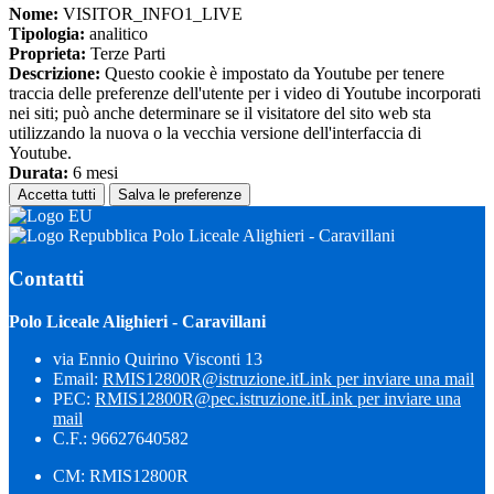
Nome:
VISITOR_INFO1_LIVE
Tipologia:
analitico
Proprieta:
Terze Parti
Descrizione:
Questo cookie è impostato da Youtube per tenere
traccia delle preferenze dell'utente per i video di Youtube incorporati
nei siti; può anche determinare se il visitatore del sito web sta
utilizzando la nuova o la vecchia versione dell'interfaccia di
Youtube.
Durata:
6 mesi
Accetta tutti
Salva le preferenze
Polo Liceale Alighieri - Caravillani
Contatti
Polo Liceale Alighieri - Caravillani
via Ennio Quirino Visconti 13
Email:
RMIS12800R@istruzione.it
Link per inviare una mail
PEC:
RMIS12800R@pec.istruzione.it
Link per inviare una
mail
C.F.: 96627640582
CM: RMIS12800R