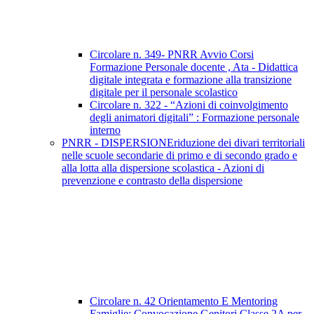
Circolare n. 349- PNRR Avvio Corsi
Formazione Personale docente , Ata - Didattica
digitale integrata e formazione alla transizione
digitale per il personale scolastico
Circolare n. 322 - “Azioni di coinvolgimento
degli animatori digitali” : Formazione personale
interno
PNRR - DISPERSIONEriduzione dei divari territoriali
nelle scuole secondarie di primo e di secondo grado e
alla lotta alla dispersione scolastica - Azioni di
prevenzione e contrasto della dispersione
Circolare n. 42 Orientamento E Mentoring
Famiglie: Convocazione Genitori Classe 2A per