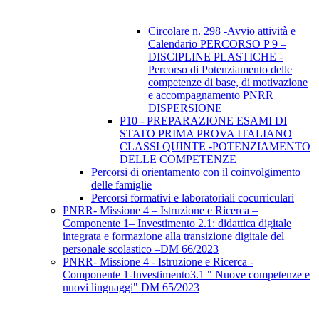
Circolare n. 298 -Avvio attività e
Calendario PERCORSO P 9 –
DISCIPLINE PLASTICHE -
Percorso di Potenziamento delle
competenze di base, di motivazione
e accompagnamento PNRR
DISPERSIONE
P10 - PREPARAZIONE ESAMI DI
STATO PRIMA PROVA ITALIANO
CLASSI QUINTE -POTENZIAMENTO
DELLE COMPETENZE
Percorsi di orientamento con il coinvolgimento
delle famiglie
Percorsi formativi e laboratoriali cocurriculari
PNRR- Missione 4 – Istruzione e Ricerca –
Componente 1– Investimento 2.1: didattica digitale
integrata e formazione alla transizione digitale del
personale scolastico –DM 66/2023
PNRR- Missione 4 - Istruzione e Ricerca -
Componente 1-Investimento3.1 " Nuove competenze e
nuovi linguaggi" DM 65/2023