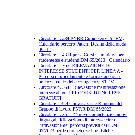
Circolare n. 234 PNRR Competenze STEM,
Calendario percoro Pattern Desihn della moda
3C-3E
Circolare n. 43 Ripresa Corsi Cambridge per
studentesse e studenti DM 65/2023 - Calendario
Circolare n. 365 -RILEVAZIONE DI
INTERESSE STUDENTI PER LINEA A -
Percorsi di orientamento e formazione per il
potenziamento delle competenze STEM
Circolare n. 364 - Rilevazione manifestazione
interesse alunni PERCORSI DI INGLESE
GRATUITI
Circolare n.359 Convocazione Riunione del
Gruppo di lavoro PNRR DM 65/2023
Circolare n. 351 - “Nuove competenze e nuovi
linguaggi” Rilevazione di interesse circa
l’attivazione dei percorsi previsti dal D.M.
65/2023 per le competenze linguistiche