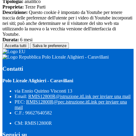
Tipologia:
analitico
Proprieta:
Terze Parti
Descrizione:
Questo cookie è impostato da Youtube per tenere
traccia delle preferenze dell'utente per i video di Youtube incorporati
nei siti; può anche determinare se il visitatore del sito web sta
utilizzando la nuova o la vecchia versione dell'interfaccia di
Youtube.
Durata:
6 mesi
Accetta tutti
Salva le preferenze
Polo Liceale Alighieri - Caravillani
Contatti
Polo Liceale Alighieri - Caravillani
via Ennio Quirino Visconti 13
Email:
RMIS12800R@istruzione.it
Link per inviare una mail
PEC:
RMIS12800R@pec.istruzione.it
Link per inviare una
mail
C.F.: 96627640582
CM: RMIS12800R
Seguici su